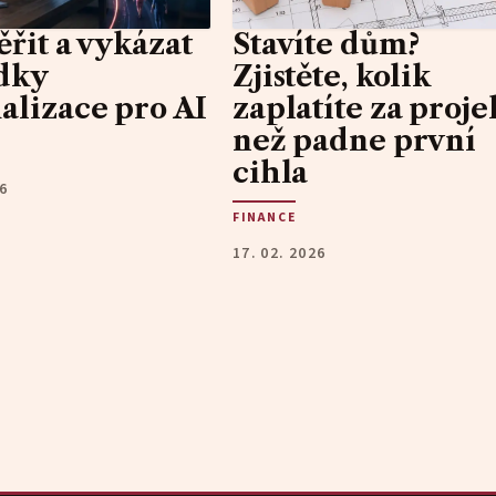
ěřit a vykázat
Stavíte dům?
dky
Zjistěte, kolik
alizace pro AI
zaplatíte za proje
než padne první
cihla
26
FINANCE
17. 02. 2026