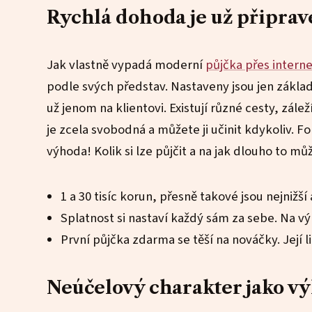
Rychlá dohoda je už připrav
Jak vlastně vypadá moderní
půjčka přes interne
podle svých představ. Nastaveny jsou jen základ
už jenom na klientovi. Existují různé cesty, zále
je zcela svobodná a můžete ji učinit kdykoliv. Fo
výhoda! Kolik si lze půjčit a na jak dlouho to mů
1 a 30 tisíc korun, přesně takové jsou nejnižší
Splatnost si nastaví každý sám za sebe. Na výbě
První půjčka zdarma se těší na nováčky. Její li
Neúčelový charakter jako v