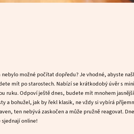
 nebylo možné počítat dopředu? Je vhodné, abyste našl
udete mít po starostech. Nabízí se krátkodobý úvěr s m
 ruku. Odpoví ještě dnes, budete mít mnohem jasnější
y a bohužel, jak by řekl klasik, ne vždy si vybírá příjem
praven, ten nebývá zaskočen a může pružně reagovat. Dne
sjednají online!