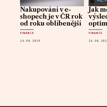
Nakupování v e-
Jak m
shopech je v ČR rok
výsle
od roku oblíbenější
optim
FINANCE
FINANCE
14. 09. 2019
23. 06. 20