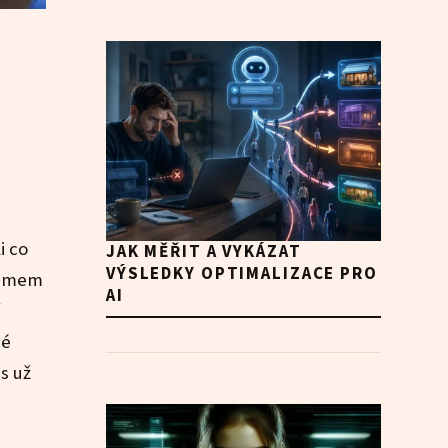
i co
JAK MĚŘIT A VYKÁZAT
VÝSLEDKY OPTIMALIZACE PRO
inimem
AI
né
s už