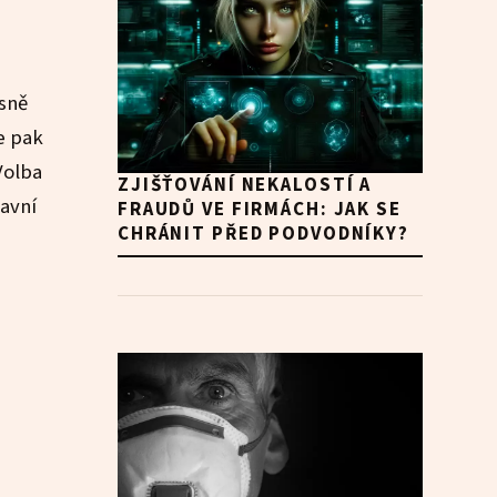
esně
e pak
Volba
ZJIŠŤOVÁNÍ NEKALOSTÍ A
lavní
FRAUDŮ VE FIRMÁCH: JAK SE
CHRÁNIT PŘED PODVODNÍKY?