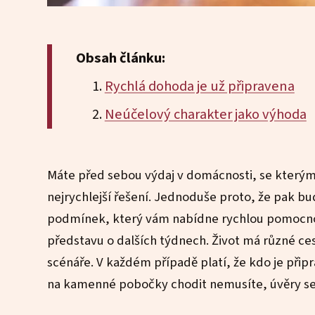
Obsah článku:
Rychlá dohoda je už připravena
Neúčelový charakter jako výhoda
Máte před sebou výdaj v domácnosti, se kterým
nejrychlejší řešení. Jednoduše proto, že pak b
podmínek, který vám nabídne rychlou pomocnou
představu o dalších týdnech. Život má různé cest
scénáře. V každém případě platí, že kdo je při
na kamenné pobočky chodit nemusíte, úvěry se 