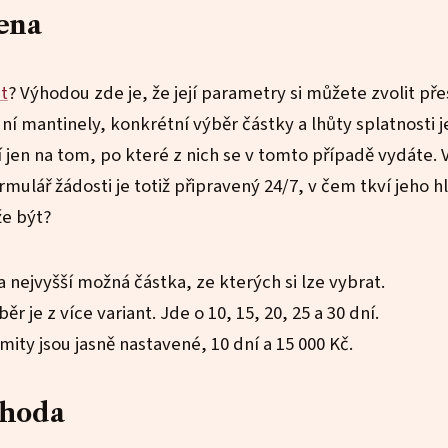
ena
t
? Výhodou zde je, že její parametry si můžete zvolit př
ní mantinely, konkrétní výběr částky a lhůty splatnosti j
ží jen na tom, po které z nich se v tomto případě vydáte. 
rmulář žádosti je totiž připravený 24/7, v čem tkví jeho h
že být?
 a nejvyšší možná částka, ze kterých si lze vybrat.
r je z více variant. Jde o 10, 15, 20, 25 a 30 dní.
mity jsou jasně nastavené, 10 dní a 15 000 Kč.
ýhoda