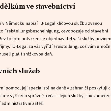
ýdělkům ve stavebnictví
ví v Německu nabízí TJ-Legal klíčovou službu zvanou
ko Freistellungsbescheinigung, osvobozuje od stavební
 Bez tohoto potvrzení je objednavatel vaší služby povinen
íjmy. TJ-Legal za vás vyřídí Freistellung, což vám umožn
useli platit srážkovou daň.
vních služeb
vní pomoc, její specialisté na daně v zahraničí poskytují 
 bude vyřízeno správně a včas. Jejich služby jsou zaměřen
administrativní zátěž.