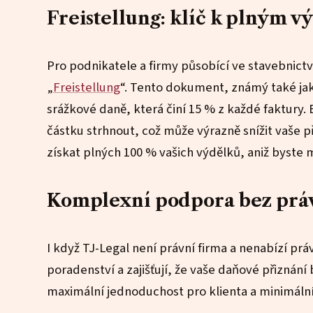
Freistellung: klíč k plným v
Pro podnikatele a firmy působící ve stavebnict
„
Freistellung
“. Tento dokument, známý také ja
srážkové daně, která činí 15 % z každé faktury.
částku strhnout, což může výrazně snížit vaše př
získat plných 100 % vašich výdělků, aniž byste m
Komplexní podpora bez prá
I když TJ-Legal není právní firma a nenabízí prá
poradenství a zajišťují, že vaše daňové přiznání
maximální jednoduchost pro klienta a minimální 