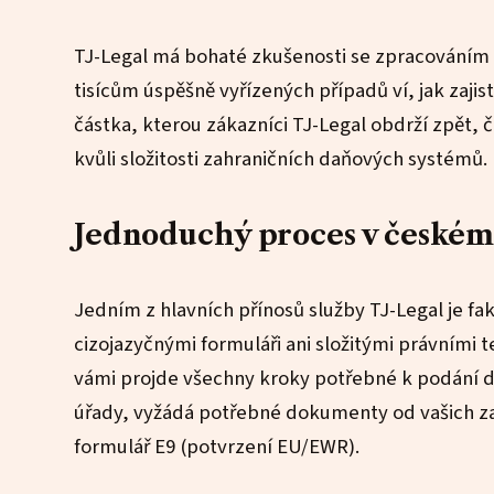
TJ-Legal má bohaté zkušenosti se zpracováním d
tisícům úspěšně vyřízených případů ví, jak zaji
částka, kterou zákazníci TJ-Legal obdrží zpět, či
kvůli složitosti zahraničních daňových systémů.
Jednoduchý proces v českém
Jedním z hlavních přínosů služby TJ-Legal je fak
cizojazyčnými formuláři ani složitými právními 
vámi projde všechny kroky potřebné k podání da
úřady, vyžádá potřebné dokumenty od vašich zam
formulář E9 (potvrzení EU/EWR).