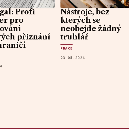
gal: Profi
Nástroje, bez
er pro
kterých se
ování
neobejde žádný
ých přiznání
truhlář
hraničí
PRÁCE
23. 05. 2024
24