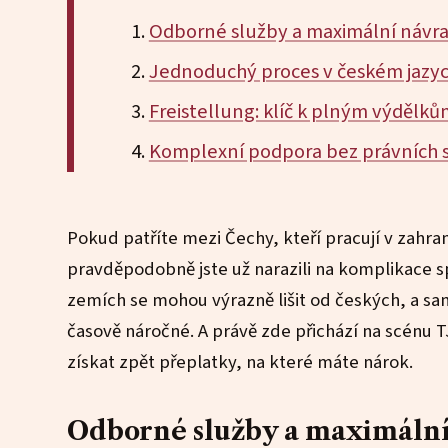
Odborné služby a maximální návr
Jednoduchý proces v českém jazy
Freistellung: klíč k plným výdělků
Komplexní podpora bez právních 
Pokud patříte mezi Čechy, kteří pracují v zah
pravděpodobně jste už narazili na komplikace 
zemích se mohou výrazně lišit od českých, a sa
časově náročné. A právě zde přichází na scénu T
získat zpět přeplatky, na které máte nárok.
Odborné služby a maximální