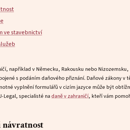
atnost
ce
m ve stavebnictví
služeb
raničí, například v Německu, Rakousku nebo Nizozemsku,
spojené s podáním daňového přiznání. Daňové zákony v t
motné vyplnění formulářů v cizím jazyce může být obtížn
J-Legal, specialisté na
daně v zahraničí
, kteří vám pomo
 návratnost