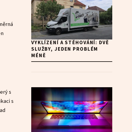
ůměrná
en
VYKLÍZENÍ A STĚHOVÁNÍ: DVĚ
SLUŽBY, JEDEN PROBLÉM
MÉNĚ
erý s
kaci s
lad