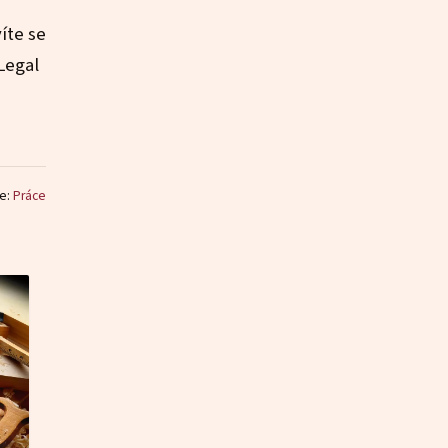
íte se
-Legal
ie:
Práce