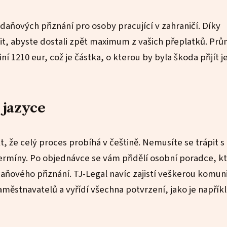
aňových přiznání pro osoby pracující v zahraničí. Díky
stit, abyste dostali zpět maximum z vašich přeplatků. Pr
ní 1210 eur, což je částka, o kterou by byla škoda přijít j
 jazyce
t, že celý proces probíhá v češtině. Nemusíte se trápit s
termíny. Po objednávce se vám přidělí osobní poradce, kt
ňového přiznání. TJ-Legal navíc zajistí veškerou komuni
ěstnavatelů a vyřídí všechna potvrzení, jako je napřík