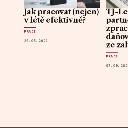
Jak pracovat (nejen)
TJ-Le
v létě efektivně?
partn
zprac
PRÁCE
daňov
28. 05. 2021
ze za
PRÁCE
07. 09. 20