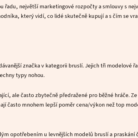
ou řadu, největší marketingové rozpočty a smlouvy s nej
dníka, který vidí, co lidé skutečně kupují a s čím se vra
vanější značka v kategorii bruslí. Jejich tři modelové ř
šechny typy nohou.
jící, ale často zbytečně předražené pro běžné hráče. Ze
 mají často mnohem lepší poměr cena/výkon než top mod
hlým opotřebením u levnějších modelů bruslí a praskání 