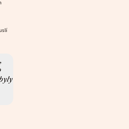
h
uslí
,
o
byly