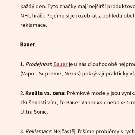
každý den. Tyto značky mají nejširší produktov
NHL hráči. Pojďme si je rozebrat z pohledu obcho
reklamace.
Bauer
:
1.
Prodejnost
:
Bauer
je u nás dlouhodobě nejprodá
(Vapor, Supreme, Nexus) pokrývají prakticky v
2.
Kvalita vs. cena
: Prémiové modely jsou vynika
zkušenosti vím, že Bauer Vapor x3.7 nebo x3.5
Ultra Sonic.
3.
Reklamace
: Nejčastěji řešíme problémy s ryc