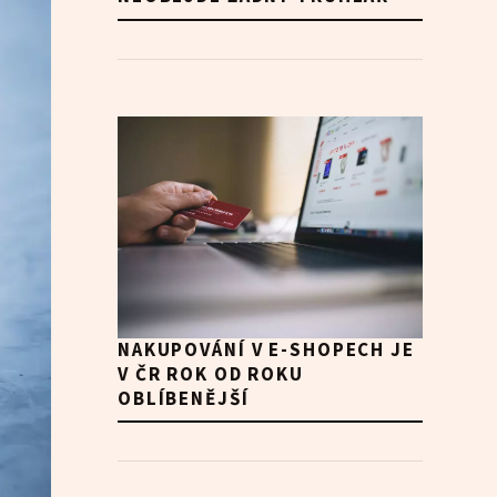
NAKUPOVÁNÍ V E-SHOPECH JE
V ČR ROK OD ROKU
OBLÍBENĚJŠÍ