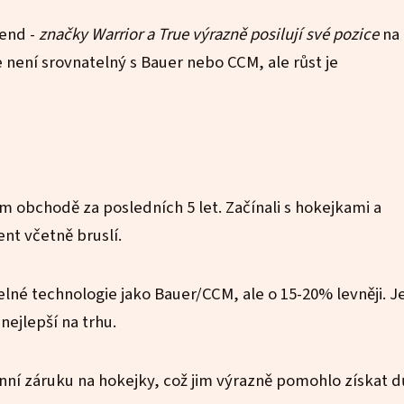
end -
značky Warrior a True výrazně posilují své pozice
na 
le není srovnatelný s Bauer nebo CCM, ale růst je
em obchodě za posledních 5 let. Začínali s hokejkami a
t včetně bruslí.
telné technologie jako Bauer/CCM, ale o 15-20% levněji. Je
ejlepší na trhu.
enní záruku na hokejky, což jim výrazně pomohlo získat 