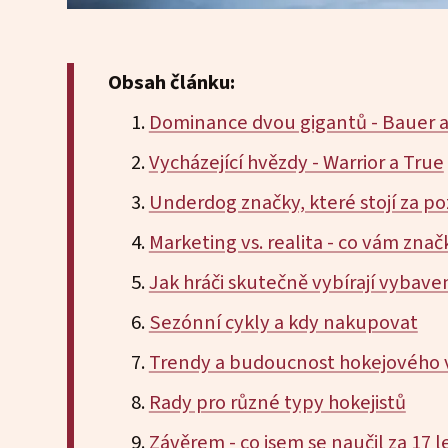
Obsah článku:
Dominance dvou gigantů - Bauer 
Vycházející hvězdy - Warrior a True
Underdog značky, které stojí za p
Marketing vs. realita - co vám zna
Jak hráči skutečně vybírají vybave
Sezónní cykly a kdy nakupovat
Trendy a budoucnost hokejového 
Rady pro různé typy hokejistů
Závěrem - co jsem se naučil za 17 l