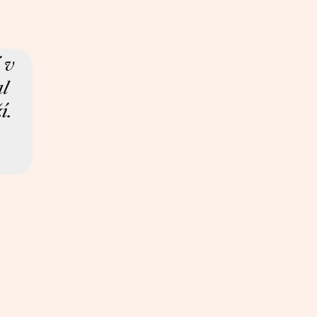
 v
al
í.