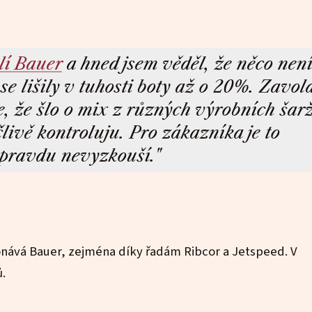
lí Bauer
a hned jsem věděl, že něco není
se lišily v tuhosti boty až o 20%. Zavol
e, že šlo o mix z různých výrobních šarž
ivě kontroluju. Pro zákazníka je to
 opravdu nevyzkouší."
nává Bauer, zejména díky řadám Ribcor a Jetspeed. V
ů.