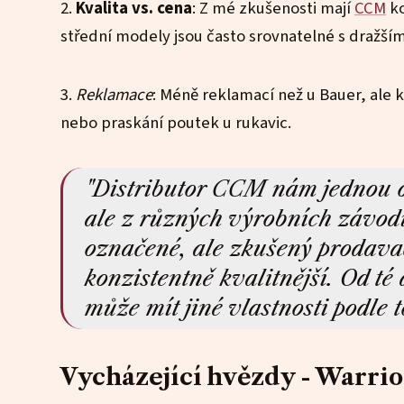
2.
Kvalita vs. cena
: Z mé zkušenosti mají
CCM
ko
střední modely jsou často srovnatelné s dražš
3.
Reklamace
: Méně reklamací než u Bauer, ale k
nebo praskání poutek u rukavic.
"Distributor CCM nám jednou o
ale z různých výrobních závodů
označené, ale zkušený prodava
konzistentně kvalitnější. Od té 
může mít jiné vlastnosti podle 
Vycházející hvězdy - Warrio