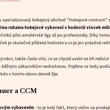
ju specializovaný hokejový obchod "Hokejové centrum" 
mýma rukama hokejové vybavení v hodnotě stovek mil
átečníků přes amatérské ligy až po profesionály. Díky to
ček je skutečná přidaná hodnota a co je jen prázdná rek
výrobci, takže
často vím, co se chystá uvést na trh měsíce
 k běžným zákazníkům nedostanou. Pojďme se tedy podív
kdo v tomto oboru denně žije.
Bauer a CCM
ejovým vybavením
- to je holý fakt, který vidím na prodej