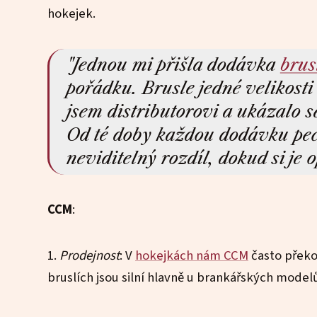
hokejek.
"Jednou mi přišla dodávka
brus
pořádku. Brusle jedné velikosti 
jsem distributorovi a ukázalo s
Od té doby každou dodávku pečl
neviditelný rozdíl, dokud si je
CCM
:
1.
Prodejnost
: V
hokejkách nám CCM
často překo
bruslích jsou silní hlavně u brankářských model