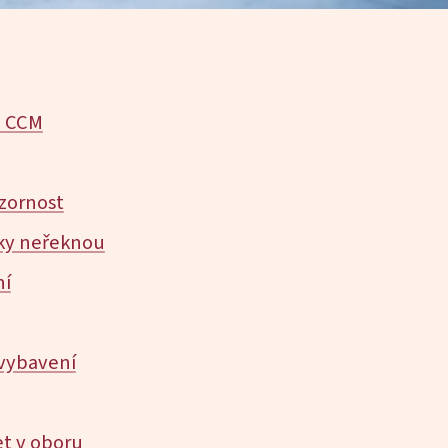
a CCM
ozornost
čky neřeknou
ní
vybavení
et v oboru