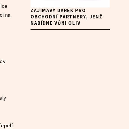
více
ZAJÍMAVÝ DÁREK PRO
cí na
OBCHODNÍ PARTNERY, JENŽ
NABÍDNE VŮNI OLIV
ady
ely
čepelí