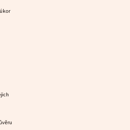
úkor
jich
důvěru