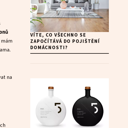
s
ionů
VÍTE, CO VŠECHNO SE
mu mám
ZAPOČÍTÁVÁ DO POJIŠTĚNÍ
DOMÁCNOSTI?
lama.
at na
ích