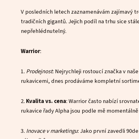
V posledních letech zaznamenávám zajímavý tr
tradičních gigantů. Jejich podíl na trhu sice stá
nepřehlédnutelný.
Warrior
:
1.
Prodejnost
: Nejrychleji rostoucí značka v naš
rukavicemi, dnes prodáváme kompletní sortimen
2.
Kvalita vs. cena
: Warrior často nabízí srovna
rukavice řady Alpha jsou podle mě momentálně n
3.
Inovace v marketingu
: Jako první zavedli 90d