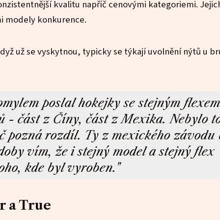
nzistentnější kvalitu napříč cenovými kategoriemi. Jejic
ími modely konkurence.
dyž už se vyskytnou, typicky se týkají uvolnění nýtů u br
mylem poslal hokejky se stejným flexem
 - část z Číny, část z Mexika. Nebylo t
č pozná rozdíl. Ty z mexického závodu 
doby vím, že i stejný model a stejný flex
toho, kde byl vyroben."
r a True