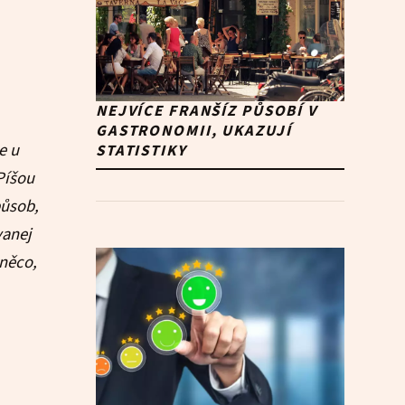
NEJVÍCE FRANŠÍZ PŮSOBÍ V
GASTRONOMII, UKAZUJÍ
e u
STATISTIKY
Píšou
působ,
vanej
 něco,