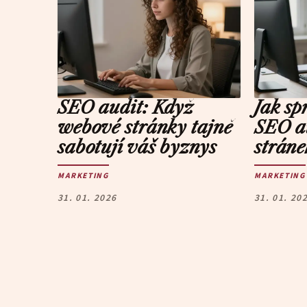
SEO audit: Když
Jak sp
webové stránky tajně
SEO a
sabotují váš byznys
stráne
MARKETING
MARKETING
31. 01. 2026
31. 01. 20