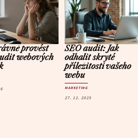
rávně provést
SEO audit: Jak
udit webových
odhalit skryté
k
příležitosti vašeho
webu
MARKETING
26
27. 12. 2025