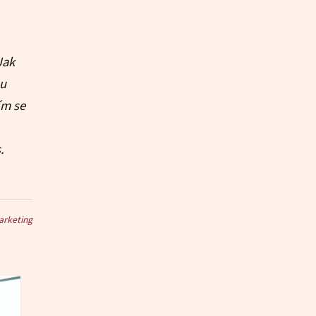
Jak
ou
ím se
.
arketing