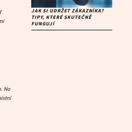
JAK SI UDRŽET ZÁKAZNÍKA?
d
TIPY, KTERÉ SKUTEČNĚ
mi
FUNGUJÍ
o. No
ístní