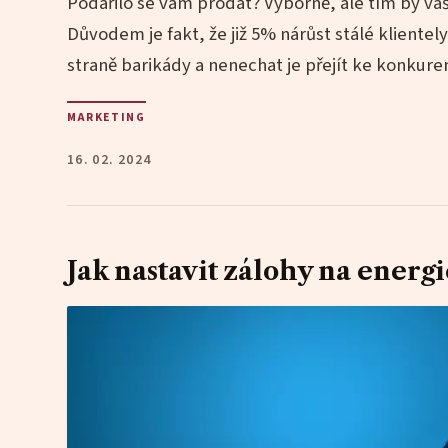
Podařilo se vám prodat? Výborně, ale tím by v
Důvodem je fakt, že již 5% nárůst stálé klientely
straně barikády a nenechat je přejít ke konkurenc
MARKETING
16. 02. 2024
Jak nastavit zálohy na energi