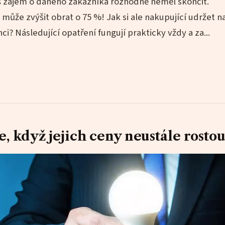
áš zájem o daného zákazníka rozhodně neměl skončit.
 může zvýšit obrat o 75 %! Jak si ale nakupující udržet n
i? Následující opatření fungují prakticky vždy a za...
e, když jejich ceny neustále rosto