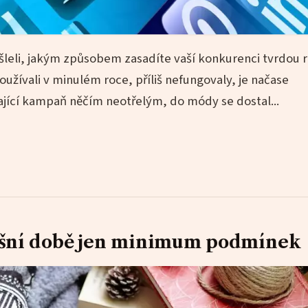
mýšleli, jakým způsobem zasadíte vaší konkurenci tvrdou 
užívali v minulém roce, příliš nefungovaly, je načase
vající kampaň něčím neotřelým, do módy se dostal...
ešní době jen minimum podmínek