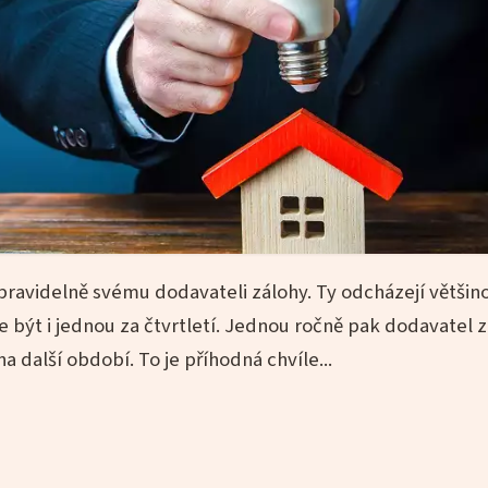
pravidelně svému dodavateli zálohy. Ty odcházejí většin
být i jednou za čtvrtletí. Jednou ročně pak dodavatel z
a další období. To je příhodná chvíle...