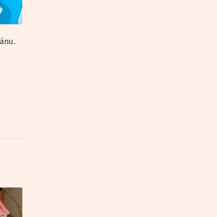
ránu.